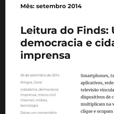
Mês:
setembro 2014
Leitura do Finds: 
democracia e cid
imprensa
Publicado
26 de setembro de 2014
Smartphones, ta
em
Categorias
Artigos
,
Geral
aplicativos, rede
Tags
cidadania
,
democracia
,
televisão vincula
imprensa
,
marco civil
dispositivos de
internet
,
mídias
,
multiplicam na 
tecnologia
clique e ocupam 
em
Deixe um comentário