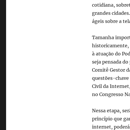
Leitura
cotidiana, sobre
do
grandes cidades.
Finds:
ágeis sobre a te
Unir
tecnologia,
democracia
Tamanha importâ
e
historicamente, 
cidadania
é
à atuação do Pod
o
seja pensada do 
desafio
Comitê Gestor da
da
imprensa
questões-chave 
Civil da Interne
no Congresso Na
Nessa etapa, ser
princípio que g
internet, poderá