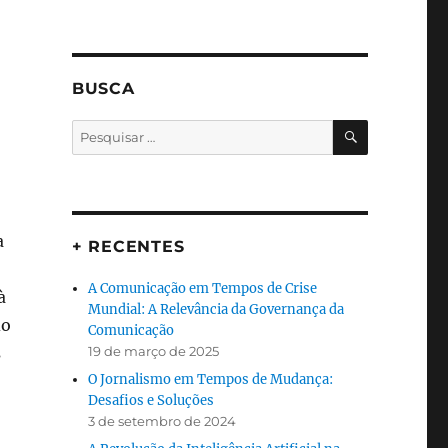
BUSCA
PESQUISA
Pesquisar
por:
a
+ RECENTES
A Comunicação em Tempos de Crise
à
Mundial: A Relevância da Governança da
do
Comunicação
s
19 de março de 2025
O Jornalismo em Tempos de Mudança:
Desafios e Soluções
3 de setembro de 2024