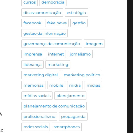
cursos
democracia
dicas comunicação
estratégia
facebook
fake news
gestão
gestão da informação
governança da comunicação
imagem
imprensa
internet
jornalismo
liderança
marketing
marketing digital
marketing político
memórias
mobile
mídia
mídias
mídias sociais
planejamento
planejamento de comunicação
e,
profissionalismo
propaganda
redes sociais
smartphones
de