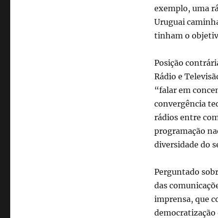
exemplo, uma rád
Uruguai caminha
tinham o objeti
Posição contrári
Rádio e Televisã
“falar em conce
convergência tec
rádios entre com
programação naci
diversidade do s
Perguntado sobre
das comunicaçõe
imprensa, que c
democratização 