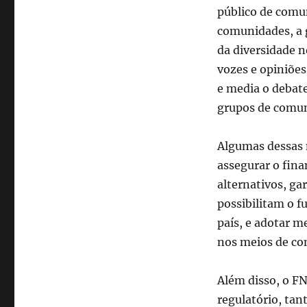
público de comun
comunidades, a 
da diversidade 
vozes e opiniõe
e media o debat
grupos de comuni
Algumas dessas 
assegurar o fina
alternativos, ga
possibilitam o f
país, e adotar m
nos meios de co
Além disso, o F
regulatório, ta