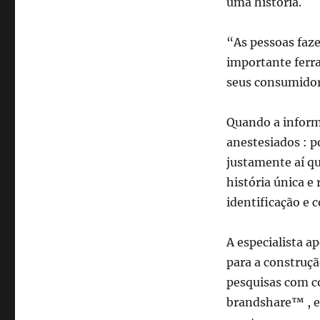
uma história.
“As pessoas faze
importante ferr
seus consumidore
Quando a inform
anestesiados : p
justamente aí qu
história única e
identificação e 
A especialista a
para a construçã
pesquisas com c
brandshare™ , e