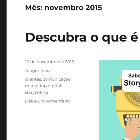
Mês:
novembro 2015
Descubra o que é 
Publicado
10 de novembro de 2015
em
Categorias
Artigos
,
Geral
Tags
clientes
,
comunicação
,
marketing digital
,
storytelling
em
Deixe um comentário
Descubra
o
que
é
“storytelling”