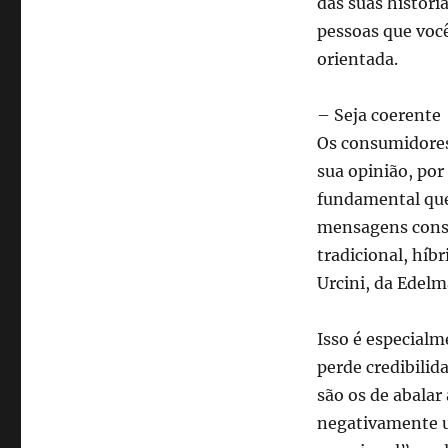
das suas históri
pessoas que você
orientada.
– Seja coerente
Os consumidores
sua opinião, por
fundamental que
mensagens consi
tradicional, híbr
Urcini, da Edelm
Isso é especial
perde credibilid
são os de abalar
negativamente u