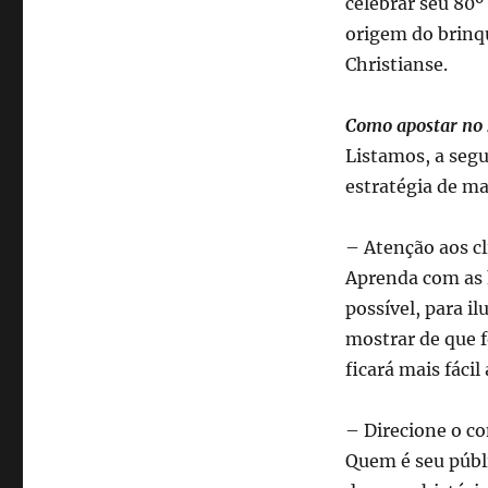
celebrar seu 80º
origem do brinqu
Christianse.
Como apostar no 
Listamos, a segu
estratégia de ma
– Atenção aos cl
Aprenda com as h
possível, para i
mostrar de que 
ficará mais fácil
– Direcione o co
Quem é seu públ