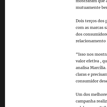
mostraram que a
mutuamente bené
Dois terços dos 
com as marcas sã
dos consumidore
relacionamento 
“Isso nos mostr
valor efetiva ,
analisa Marcíli
claras e precisa
consumidor desej
Um dos melhores 
campanha realiza