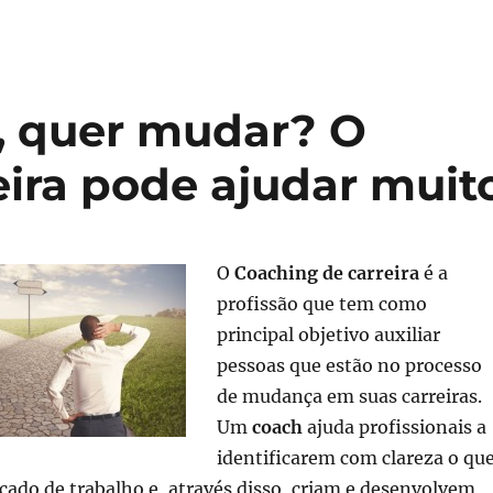
l, quer mudar? O
eira pode ajudar muit
O
Coaching de carreira
é a
profissão que tem como
principal objetivo auxiliar
pessoas que estão no processo
de mudança em suas carreiras.
Um
coach
ajuda profissionais a
identificarem com clareza o qu
ado de trabalho e, através disso, criam e desenvolvem