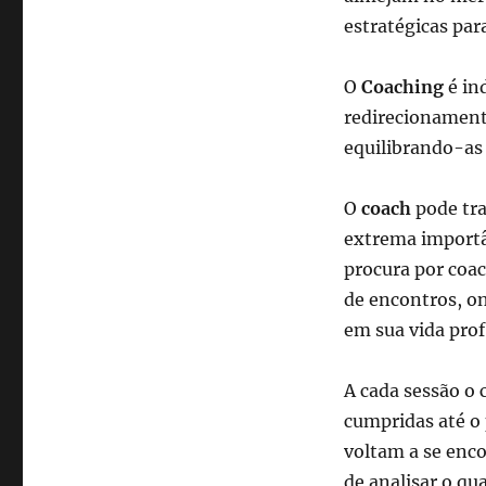
mal,
estratégicas par
quer
mudar?
O
O
Coaching
é in
coaching
redirecionamento
de
carreira
equilibrando-as 
pode
ajudar
O
coach
pode tra
muito
extrema importâ
procura por coac
de encontros, on
em sua vida prof
A cada sessão o 
cumpridas até o
voltam a se enc
de analisar o qua