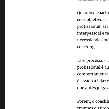
Quando o
coach
seus objetivos e
profissional, as
interpessoal e t
necessidades ma
coaching.
Este processo é 
profissional é a
comportamentais
é levado a lidar
que antes julgav
Porém, o
coachi
traumas ou prob