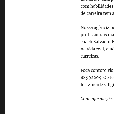
com habilidades 
de carreira tem 
Nossa agência po
profissionais ma
coach Salvador N
na vida real, aj
carreiras.
Faça contato vi
88592204. O aten
ferramentas digi
Com informações 