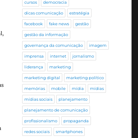
cursos
democracia
dicas comunicação
estratégia
facebook
fake news
gestão
l,
gestão da informação
governança da comunicação
imagem
imprensa
internet
jornalismo
liderança
marketing
marketing digital
marketing político
as
memórias
mobile
mídia
mídias
mídias sociais
planejamento
planejamento de comunicação
profissionalismo
propaganda
m
redes sociais
smartphones