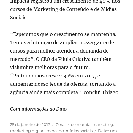
Impacta registrou um crescimento de 40% nos
cursos de Marketing de Conteúdo e de Mídias
Sociais.
“Esperamos que o crescimento se mantenha.
Temos a intenção de ampliar nossa gama de
cursos para melhor atender a demanda de
mercado”. O CEO da Pílula Criativa também
vislumbra melhoras para o futuro.
“Pretendemos crescer 30% em 2017, e
aumentar nosso leque de ofertas, tornando a
agência ainda mais completa”, conclui Thiago.
Com informações do Dino
Publicado
Categorias
Tags
25 de janeiro de 2017
Geral
economia
,
marketing
,
em
marketing digital
,
mercado
,
mídias sociais
Deixe um