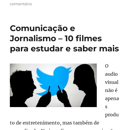
em
comentário
Marketing
Digital
–
Comunicação e
Empresas
esperam
Jornalismo – 10 filmes
crescimento
para estudar e saber mais
de
30%
no
setor
O
audio
visual
não é
apena
s
produ
to de entretenimento, mas também de