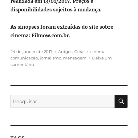
realizada em 13/01/2017. Preços e
disponibilidades sujeitos à mudança.
As sinopses foram extraídas do site sobre
cinema: Filmow.com.br.
Publicado
Categorias
Tags
24 de janeiro de 2017
Artigos
,
Geral
cinema
,
em
comunicação
,
jornalismo
,
mensagem
Deixe um
em
comentário
Comunicação
e
Jornalismo
–
10
PES
Pesquisar
filmes
por:
para
estudar
e
saber
mais