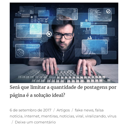
Será que limitar a quantidade de postagens por
página é a solução ideal?
Publicado
Categorias
Tags
6 de setembro de 2017
Artigos
fake news
,
falsa
em
notícia
,
internet
,
mentiras
,
noticias
,
viral
,
viralizando
,
vírus
em
Deixe um comentário
Falsa