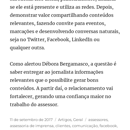
se ele está presente e utiliza as redes. Depois,
demonstrar valor compartilhando conteúdos
relevantes, fazendo convite para eventos,
marcações e desenvolvendo conversas naturais,
seja no Twitter, Facebook, LinkedIn ou
qualquer outra.
Como alertou Débora Bergamasco, a questão é
saber entregar ao jornalista informações
relevantes que o possibilite gerar bons
conteúdos. A partir daí, o relacionamento vai
fortalecer, gerando uma confiança maior no
trabalho do assessor.
Publicado
Categorias
Tags
11 de setembro de 2017
Artigos
,
Geral
assessores
,
em
assessoria de imprensa
,
clientes
,
comunicação
,
facebook
,