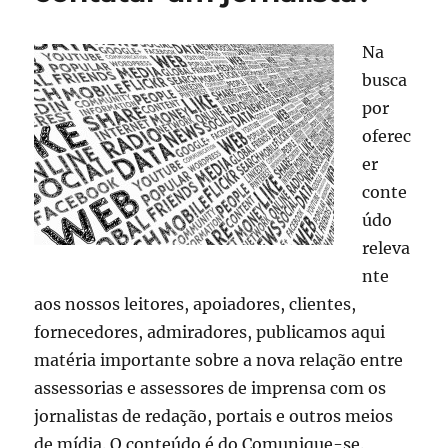
Na
busca
por
oferec
er
conte
údo
releva
nte
aos nossos leitores, apoiadores, clientes,
fornecedores, admiradores, publicamos aqui
matéria importante sobre a nova relação entre
assessorias e assessores de imprensa com os
jornalistas de redação, portais e outros meios
de mídia. O conteúdo é do Comunique-se.