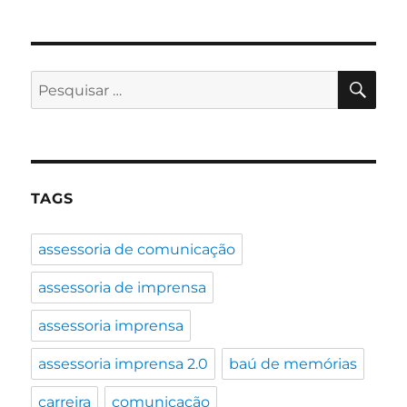
notícia
–
Porque
existe
PES
Pesquisar
tanta
por:
na
internet?
TAGS
assessoria de comunicação
assessoria de imprensa
assessoria imprensa
assessoria imprensa 2.0
baú de memórias
carreira
comunicação