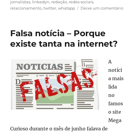
jornalistas
,
linkedyn
,
redação
,
redes sociais
,
em
relacionamento
,
twitter
,
whatspp
Deixe um comentário
Asses
de
Impr
Falsa notícia – Porque
–
Qual
existe tanta na internet?
a
melh
form
A
de
notíci
conta
um
a mais
jornal
lida
no
famos
o site
Mega
Curioso durante o mês de junho falava de