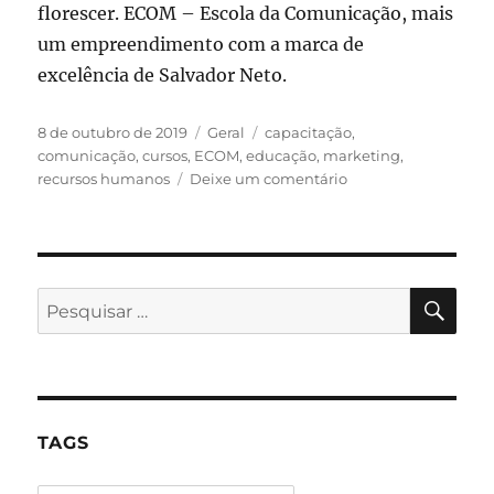
florescer. ECOM – Escola da Comunicação, mais
um empreendimento com a marca de
excelência de Salvador Neto.
Publicado
Categorias
Tags
8 de outubro de 2019
Geral
capacitação
,
em
comunicação
,
cursos
,
ECOM
,
educação
,
marketing
,
em
recursos humanos
Deixe um comentário
ECOM
–
Uma
escola
especializada
PES
Pesquisar
em
por:
cursos
on
line
em
comunicação
TAGS