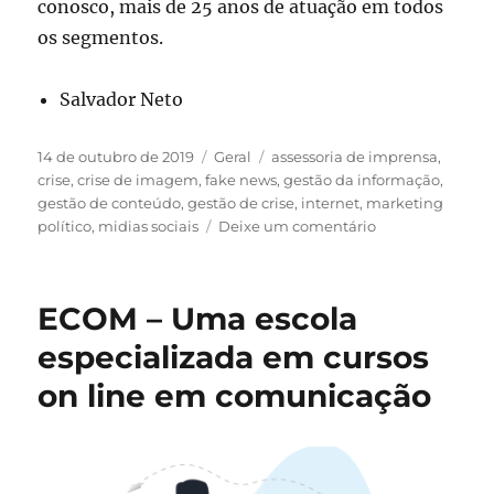
conosco, mais de 25 anos de atuação em todos
os segmentos.
Salvador Neto
Publicado
Categorias
Tags
14 de outubro de 2019
Geral
assessoria de imprensa
,
em
crise
,
crise de imagem
,
fake news
,
gestão da informação
,
gestão de conteúdo
,
gestão de crise
,
internet
,
marketing
em
político
,
midias sociais
Deixe um comentário
Gestão
de
crises
ECOM – Uma escola
em
tempos
especializada em cursos
de
on line em comunicação
fake
news