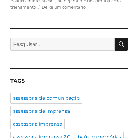
político
,
mídias sociais
,
planejamento de comunicação
,
em
treinamento
Deixe um comentário
Estamos
de
volta!
PES
Pesquisar
por:
TAGS
assessoria de comunicação
assessoria de imprensa
assessoria imprensa
assessoria imprensa 2.0
baú de memórias