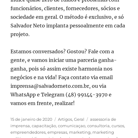
funcionários, clientes, fornecedores, sócios e
sociedade em geral. O método é exclusivo, e só
Salvador Neto implanta pessoalmente em cada
projeto.
Estamos conversados? Gostou? Fale com a
gente, e vamos iniciar uma parceria ganha-
ganha, pois só assim existe harmonia nos
negócios e na vida! Faça contato via email
imprensa@salvadorneto.com.br, ou via
WhatsApp e Telegram (48) 99144-3970 e
vamos em frente, realizar!
Publicado
Categorias
Tags
15 de janeiro de 2020
Artigos
,
Geral
assessoria de
em
imprensa
,
capacitação
,
comunicaçao
,
consultoria
,
cursos
,
empreendedores
,
empresas
,
marketing
,
marketing