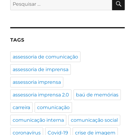
Pesquisar
falar
por:
com
os
jornalistas
TAGS
assessoria de comunicação
assessoria de imprensa
assessoria imprensa
assessoria imprensa 2.0
baú de memórias
carreira
comunicação
comunicação interna
comunicação social
coronavírus
Covid-19
crise de imagem