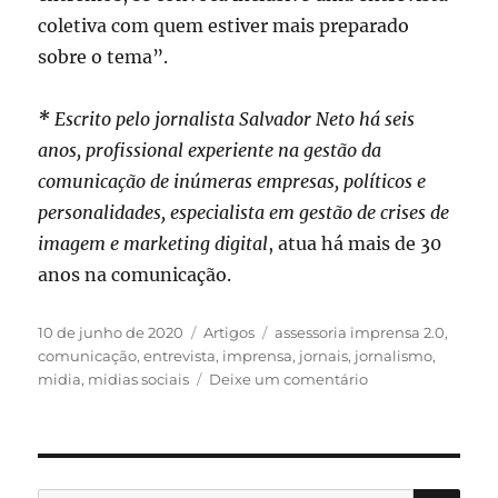
coletiva com quem estiver mais preparado
sobre o tema”.
*
Escrito pelo jornalista Salvador Neto há seis
anos, profissional experiente na gestão da
comunicação de inúmeras empresas, políticos e
personalidades, especialista em gestão de crises de
imagem e marketing digital
, atua há mais de 30
anos na comunicação.
Publicado
Categorias
Tags
10 de junho de 2020
Artigos
assessoria imprensa 2.0
,
em
comunicação
,
entrevista
,
imprensa
,
jornais
,
jornalismo
,
em
midia
,
midias sociais
Deixe um comentário
Imprensa
–
Jamais
deixe
de
PES