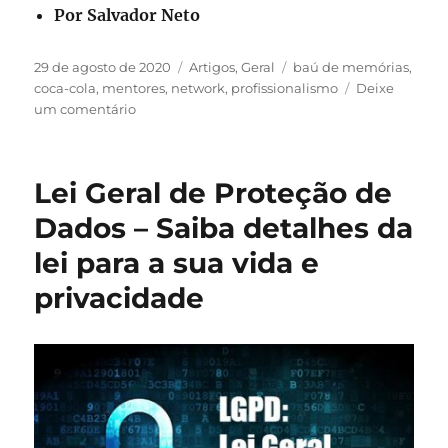
Por Salvador Neto
Publicado
Categorias
Tags
29 de agosto de 2020
Artigos
,
Geral
baú de memórias
,
em
coca-cola
,
mentores
,
network
,
profissionalismo
Deixe
em
um comentário
Baú
de
Memórias
Lei Geral de Proteção de
#6
–
Dados – Saiba detalhes da
Mentores
lei para a sua vida e
que
me
privacidade
deram
a
base
para
o
futuro