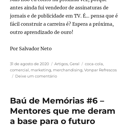
antes ainda fui vendedor de assinaturas de
jornais e de publicidade em TV. É… pensa que é
fácil construir a carreira é? Espera a próxima,
outro aprendizado de ouro!
Por Salvador Neto
Publicado
Categorias
Tags
31 de agosto de 2020
Artigos
,
Geral
coca-cola
,
em
comercial
,
marketing
,
merchandising
,
Vonpar Refrescos
em
Deixe um comentário
Baú
de
Memórias
Baú de Memórias #6 –
#7
–
Mentores que me deram
Marketing
a base para o futuro
na
veia,