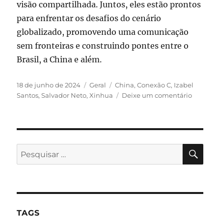
visão compartilhada. Juntos, eles estão prontos
para enfrentar os desafios do cenário
globalizado, promovendo uma comunicação
sem fronteiras e construindo pontes entre o
Brasil, a China e além.
Publicado
Categorias
Tags
18 de junho de 2024
Geral
China
,
Conexão C
,
Izabel
em
em
Santos
,
Salvador Neto
,
Xinhua
Deixe um comentário
Izabel
Santos
e
Salvador
Neto
PES
Pesquisar
firmam
por:
parceria
internac
TAGS