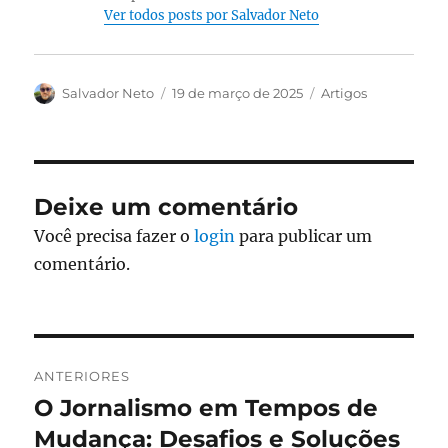
Ver todos posts por Salvador Neto
Autor
Publicado
Categorias
Salvador Neto
19 de março de 2025
Artigos
em
Deixe um comentário
Você precisa fazer o
login
para publicar um
comentário.
Navegação
ANTERIORES
de
O Jornalismo em Tempos de
Post
anterior:
Mudança: Desafios e Soluções
Post