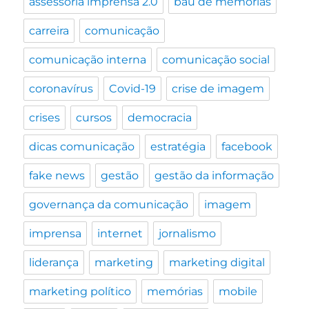
assessoria imprensa 2.0
baú de memórias
carreira
comunicação
comunicação interna
comunicação social
coronavírus
Covid-19
crise de imagem
crises
cursos
democracia
dicas comunicação
estratégia
facebook
fake news
gestão
gestão da informação
governança da comunicação
imagem
imprensa
internet
jornalismo
liderança
marketing
marketing digital
marketing político
memórias
mobile