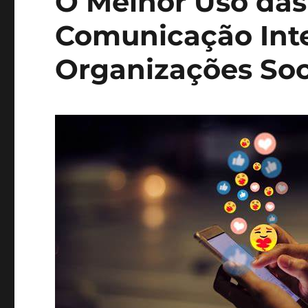
O Melhor Uso das
Comunicação Int
Organizações Soc