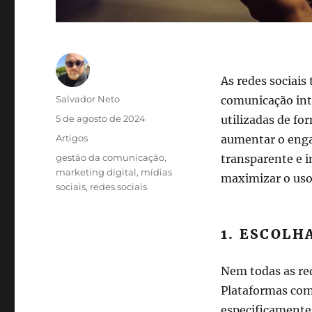
As redes sociais
Autor
Salvador Neto
comunicação int
Publicado
5 de agosto de 2024
utilizadas de fo
em
Categorias
Artigos
aumentar o enga
Tags
gestão da comunicação
,
transparente e i
marketing digital
,
mídias
maximizar o uso
sociais
,
redes sociais
1. ESCOL
Nem todas as red
Plataformas co
especificamente