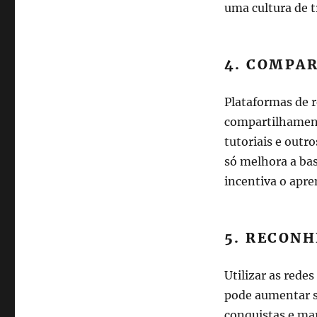
uma cultura de t
4. COMPA
Plataformas de r
compartilhament
tutoriais e outr
só melhora a ba
incentiva o apr
5. RECON
Utilizar as rede
pode aumentar s
conquistas e mar