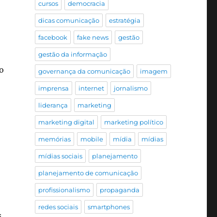
cursos
democracia
dicas comunicação
estratégia
facebook
fake news
gestão
gestão da informação
o
governança da comunicação
imagem
imprensa
internet
jornalismo
liderança
marketing
marketing digital
marketing político
memórias
mobile
mídia
mídias
mídias sociais
planejamento
planejamento de comunicação
profissionalismo
propaganda
redes sociais
smartphones
s