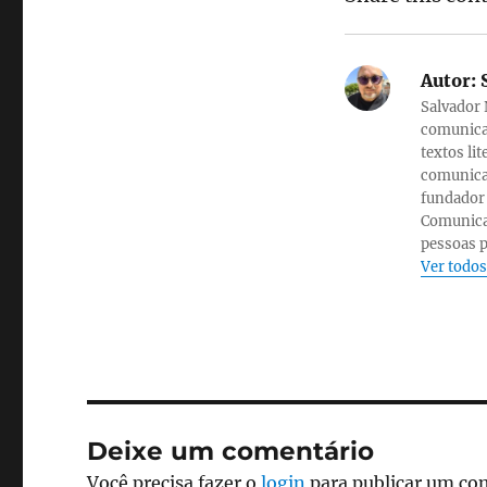
Autor:
S
Salvador 
comunicaç
textos li
comunicaç
fundador
Comunicaç
pessoas p
Ver todos
Deixe um comentário
Você precisa fazer o
login
para publicar um co