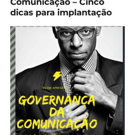
Comunicação – Cinco
Felipe
dicas para implantação
Neto
nos
ensina