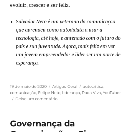
evoluir, crescer e ser feliz.
Salvador Neto é um veterano da comunicação
que aprendeu como autodidata a usar a
tecnologia, até hoje, e antenado com o futuro do
país e sua juventude. Agora, mais feliz em ver
um jovem empreendedor e líder ser um norte de
esperança.
Publicado
Categorias
Tags
19 de maio de 2020
Artigos
,
Geral
autocrítica
,
em
comunicação
,
Felipe Neto
,
liderança
,
Roda Viva
,
YouTuber
em
Deixe um comentário
O
que
a
Governança da
autocrítica
de