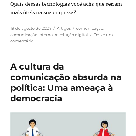
Quais dessas tecnologias você acha que seriam
mais úteis na sua empresa?
Publicado
Categorias
Tags
19 de agosto de 2024
Artigos
comunicação
,
em
comunicação interna
,
revolução digital
Deixe um
em
comentário
Revolução
na
Comunicação
A cultura da
Interna:
Tecnologias
comunicação absurda na
que
política: Uma ameaça à
transformam
democracia