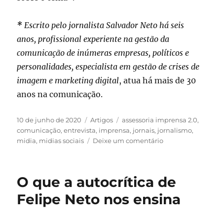
*
Escrito pelo jornalista Salvador Neto há seis
anos, profissional experiente na gestão da
comunicação de inúmeras empresas, políticos e
personalidades, especialista em gestão de crises de
imagem e marketing digital
, atua há mais de 30
anos na comunicação.
Publicado
Categorias
Tags
10 de junho de 2020
Artigos
assessoria imprensa 2.0
,
em
comunicação
,
entrevista
,
imprensa
,
jornais
,
jornalismo
,
em
midia
,
midias sociais
Deixe um comentário
Imprensa
–
Jamais
O que a autocrítica de
deixe
de
Felipe Neto nos ensina
falar
com