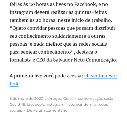
feiras às 20 horas as lives no Facebook, e no
Instagram deverá realizar as quintas-feiras
também às 20 horas, neste início de trabalho.
“Quero convidar pessoas que possam distribuir
seu conhecimento solidariamente a outras
pessoas, e nada melhor que as redes sociais
para semear conhecimento”, destaca o
Jornalista e CEO da Salvador Neto Comunicação.
A primeira live você pode acessar
clicando neste
link
.
Publicado
Categorias
Tags
5 de maio de 2020
Artigos
,
Geral
comunicação social
,
em
Covid-19
,
facebook
,
instagram
,
lives
,
pandemia
,
redes
em
sociais
Deixe um comentário
Salvador
Neto