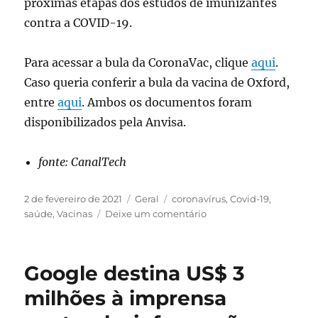
próximas etapas dos estudos de imunizantes
contra a COVID-19.
Para acessar a bula da CoronaVac, clique
aqui
.
Caso queria conferir a bula da vacina de Oxford,
entre
aqui
. Ambos os documentos foram
disponibilizados pela Anvisa.
fonte: CanalTech
Publicado
Categorias
Tags
2 de fevereiro de 2021
Geral
coronavírus
,
Covid-19
,
em
em
saúde
,
Vacinas
Deixe um comentário
Quem
pode
(ou
Google destina US$ 3
não
pode)
milhões à imprensa
se
vacinar