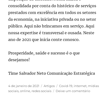
consolidada por conta do histórico de serviços
prestados com excelência em todos os setores
da economia, na iniciativa privada ou no setor
público. Aqui não brincamos em serviço. Aqui
nossa expertise é transversal e ousada. Neste
ano de 2021 que inicia conte conosco.
Prosperidade, saúde e sucesso é o que
desejamos!
Time Salvador Neto Comunicação Estratégica
Publicado
Categorias
Tags
4 de janeiro de 2021
Artigos
Covid-19
,
internet
,
mídias
em
em
sociais
,
online
,
redes sociais
Deixe um comentário
2021
mais
digital