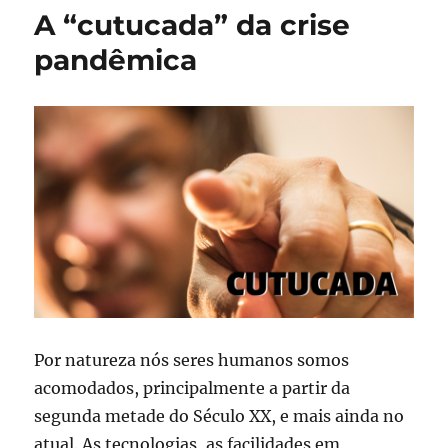
agora
A “cutucada” da crise
estará
em
pandêmica
lives
no
Facebook
e
Instagram
Por natureza nós seres humanos somos
acomodados, principalmente a partir da
segunda metade do Século XX, e mais ainda no
atual. As tecnologias, as facilidades em