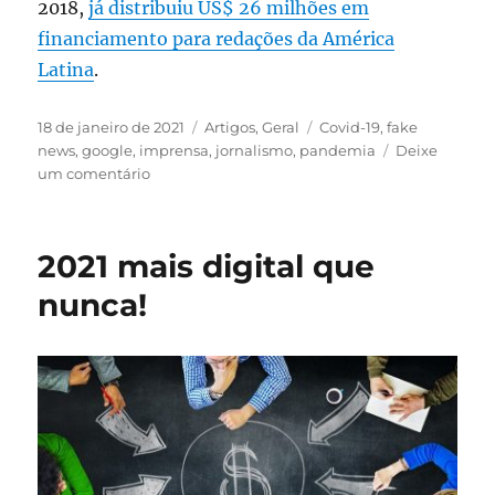
2018,
já distribuiu US$ 26 milhões em
financiamento para redações da América
Latina
.
Publicado
Categorias
Tags
18 de janeiro de 2021
Artigos
,
Geral
Covid-19
,
fake
em
news
,
google
,
imprensa
,
jornalismo
,
pandemia
Deixe
em
um comentário
Google
destina
US$
2021 mais digital que
3
milhões
nunca!
à
imprensa
contra
desinformação
sobre
vacinas