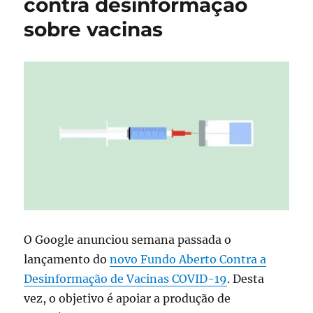
contra desinformação
contra
sobre vacinas
COVID-
19
no
Brasil?
O Google anunciou semana passada o
lançamento do
novo Fundo Aberto Contra a
Desinformação de Vacinas COVID-19
. Desta
vez, o objetivo é apoiar a produção de