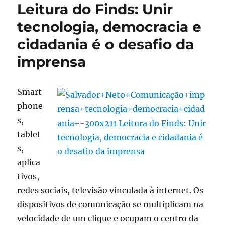
Leitura do Finds: Unir
comunicação
absurda
tecnologia, democracia e
na
cidadania é o desafio da
política:
Uma
imprensa
ameaça
à
democracia
Smart
phone
s,
tablet
s,
aplica
tivos,
redes sociais, televisão vinculada à internet. Os
dispositivos de comunicação se multiplicam na
velocidade de um clique e ocupam o centro da