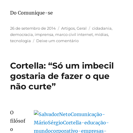
Do Comunique-se
Publicado
Categorias
Tags
26 de setembro de 2014
Artigos
,
Geral
cidadania
,
em
democracia
,
imprensa
,
marco civil internet
,
mídias
,
em
tecnologia
Deixe um comentário
Leitura
do
Finds:
Cortella: “Só um imbecil
Unir
tecnologia,
gostaria de fazer o que
democracia
não curte”
e
cidadania
é
o
desafio
O
da
filósof
imprensa
o