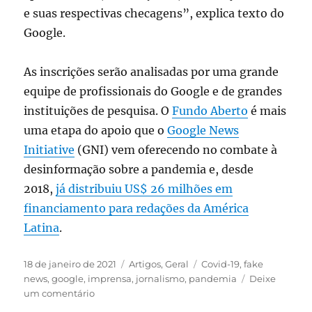
e suas respectivas checagens”, explica texto do
Google.
As inscrições serão analisadas por uma grande
equipe de profissionais do Google e de grandes
instituições de pesquisa. O
Fundo Aberto
é mais
uma etapa do apoio que o
Google News
Initiative
(GNI) vem oferecendo no combate à
desinformação sobre a pandemia e, desde
2018,
já distribuiu US$ 26 milhões em
financiamento para redações da América
Latina
.
Publicado
Categorias
Tags
18 de janeiro de 2021
Artigos
,
Geral
Covid-19
,
fake
em
news
,
google
,
imprensa
,
jornalismo
,
pandemia
Deixe
em
um comentário
Google