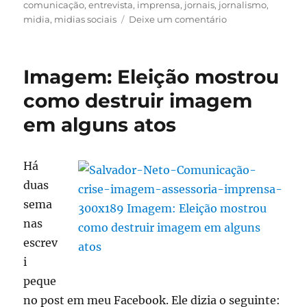
em
comunicação
,
entrevista
,
imprensa
,
jornais
,
jornalismo
,
em
midia
,
midias sociais
Deixe um comentário
Imprensa
–
Jamais
Imagem: Eleição mostrou
deixe
de
como destruir imagem
falar
em alguns atos
com
os
jornalistas
Há
duas
sema
nas
escrev
i
peque
no post em meu Facebook. Ele dizia o seguinte: