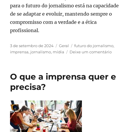
para o futuro do jornalismo está na capacidade
de se adaptar e evoluir, mantendo sempre o
compromisso com a verdade e a ética
profissional.
Publicado
Categorias
Tags
3 de setembro de 2024
Geral
futuro do jornalismo
,
em
em
imprensa
,
jornalismo
,
mídia
Deixe um comentário
O
Jornalism
em
O que a imprensa quer e
Tempos
de
precisa?
Mudança:
Desafios
e
Soluções