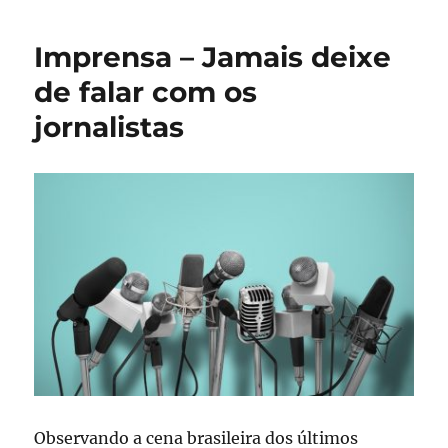
destina
US$
Imprensa – Jamais deixe
3
milhões
de falar com os
à
jornalistas
imprensa
contra
desinformação
sobre
vacinas
Observando a cena brasileira dos últimos