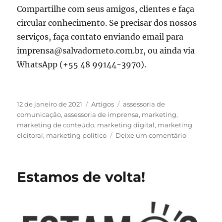
Compartilhe com seus amigos, clientes e faça
circular conhecimento. Se precisar dos nossos
serviços, faça contato enviando email para
imprensa@salvadorneto.com.br, ou ainda via
WhatsApp (+55 48 99144-3970).
Publicado
Categorias
Tags
12 de janeiro de 2021
Artigos
assessoria de
em
comunicação
,
assessoria de imprensa
,
marketing
,
marketing de conteúdo
,
marketing digital
,
marketing
em
eleitoral
,
marketing político
Deixe um comentário
A
Assessoria
de
Estamos de volta!
Imprensa
e
suas
funções