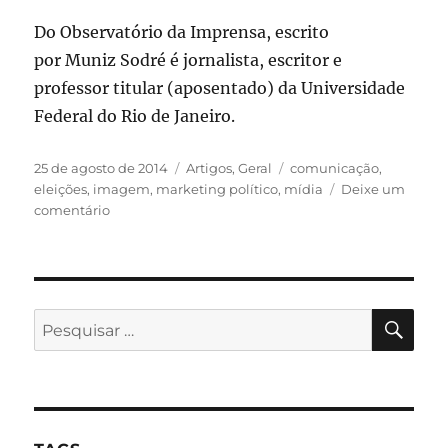
Do Observatório da Imprensa, escrito
por Muniz Sodré é jornalista, escritor e
professor titular (aposentado) da Universidade
Federal do Rio de Janeiro.
Publicado
Categorias
Tags
25 de agosto de 2014
Artigos
,
Geral
comunicação
,
em
eleições
,
imagem
,
marketing político
,
mídia
Deixe um
em
comentário
Eleições
e
Campanhas:
A
lógica
PES
Pesquisar
do
por:
candidato
mudo