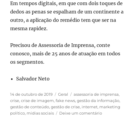
Em tempos digitais, em que com dois toques de
dedos as penas se espalham de um continente a
outro, a aplicação do remédio tem que ser na
mesma rapidez.
Precisou de Assessoria de Imprensa, conte
conosco, mais de 25 anos de atuação em todos
os segmentos.
Salvador Neto
Publicado
Categorias
Tags
14 de outubro de 2019
Geral
assessoria de imprensa
,
em
crise
,
crise de imagem
,
fake news
,
gestão da informação
,
gestão de conteúdo
,
gestão de crise
,
internet
,
marketing
em
político
,
midias sociais
Deixe um comentário
Gestão
de
crises