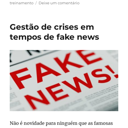
em
treinamento
Deixe um comentário
Estamos
de
volta!
Gestão de crises em
tempos de fake news
Não é novidade para ninguém que as famosas