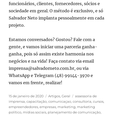
funcionários, clientes, fornecedores, sócios e
sociedade em geral. O método é exclusivo, e só
Salvador Neto implanta pessoalmente em cada
projeto.
Estamos conversados? Gostou? Fale com a
gente, e vamos iniciar uma parceria ganha-
ganha, pois só assim existe harmonia nos
negócios e na vida! Faça contato via email
imprensa@salvadorneto.com.br, ou via
WhatsApp e Telegram (48) 99144-3970 e
vamos em frente, realizar!
Publicado
Categorias
Tags
15 de janeiro de 2020
Artigos
,
Geral
assessoria de
em
imprensa
,
capacitação
,
comunicaçao
,
consultoria
,
cursos
,
empreendedores
,
empresas
,
marketing
,
marketing
político
,
mídias sociais
,
planejamento de comunicação
,