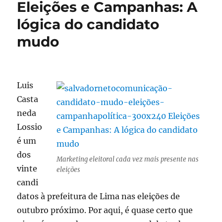
Eleições e Campanhas: A
em
tempos
lógica do candidato
de
mudo
fake
news
Luis
Casta
neda
Lossio
é um
dos
Marketing eleitoral cada vez mais presente nas
vinte
eleições
candi
datos à prefeitura de Lima nas eleições de
outubro próximo. Por aqui, é quase certo que