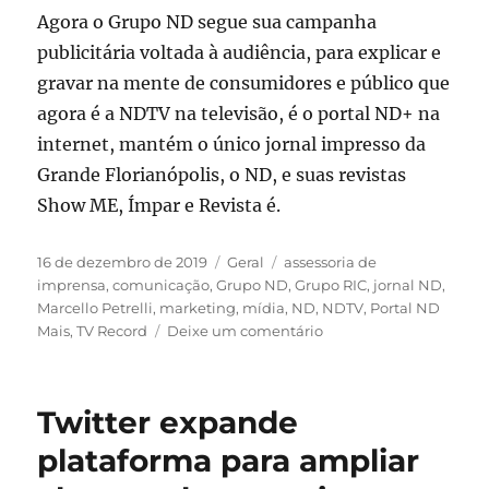
Agora o Grupo ND segue sua campanha
publicitária voltada à audiência, para explicar e
gravar na mente de consumidores e público que
agora é a NDTV na televisão, é o portal ND+ na
internet, mantém o único jornal impresso da
Grande Florianópolis, o ND, e suas revistas
Show ME, Ímpar e Revista é.
Publicado
Categorias
Tags
16 de dezembro de 2019
Geral
assessoria de
em
imprensa
,
comunicação
,
Grupo ND
,
Grupo RIC
,
jornal ND
,
Marcello Petrelli
,
marketing
,
mídia
,
ND
,
NDTV
,
Portal ND
em
Mais
,
TV Record
Deixe um comentário
Projeto
da
nova
Twitter expande
marca
do
plataforma para ampliar
Grupo