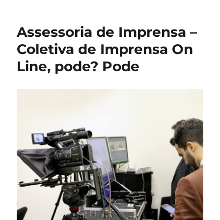
Livro
de
Salvador
Assessoria de Imprensa –
Neto
é
Coletiva de Imprensa On
base
Line, pode? Pode
do
documentário
“O
Retrato”
que
circula
pelo
país