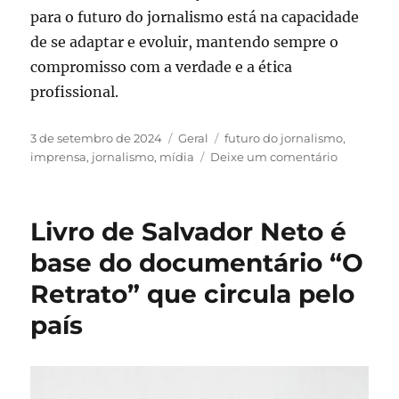
para o futuro do jornalismo está na capacidade
de se adaptar e evoluir, mantendo sempre o
compromisso com a verdade e a ética
profissional.
Publicado
Categorias
Tags
3 de setembro de 2024
Geral
futuro do jornalismo
,
em
em
imprensa
,
jornalismo
,
mídia
Deixe um comentário
O
Jornalism
em
Livro de Salvador Neto é
Tempos
de
base do documentário “O
Mudança:
Retrato” que circula pelo
Desafios
e
país
Soluções