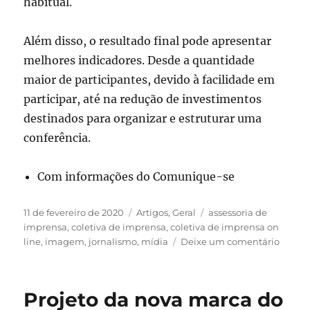
habitual.
Além disso, o resultado final pode apresentar
melhores indicadores. Desde a quantidade
maior de participantes, devido à facilidade em
participar, até na redução de investimentos
destinados para organizar e estruturar uma
conferência.
Com informações do Comunique-se
Publicado
Categorias
Tags
11 de fevereiro de 2020
Artigos
,
Geral
assessoria de
em
imprensa
,
coletiva de imprensa
,
coletiva de imprensa on
em
line
,
imagem
,
jornalismo
,
mídia
Deixe um comentário
Assess
de
Impre
Projeto da nova marca do
–