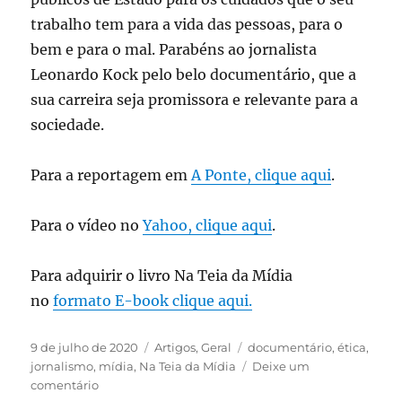
trabalho tem para a vida das pessoas, para o
bem e para o mal. Parabéns ao jornalista
Leonardo Kock pelo belo documentário, que a
sua carreira seja promissora e relevante para a
sociedade.
Para a reportagem em
A Ponte, clique aqui
.
Para o vídeo no
Yahoo, clique aqui
.
Para adquirir o livro Na Teia da Mídia
no
formato E-book clique aqui.
Publicado
Categorias
Tags
9 de julho de 2020
Artigos
,
Geral
documentário
,
ética
,
em
jornalismo
,
mídia
,
Na Teia da Mídia
Deixe um
em
comentário