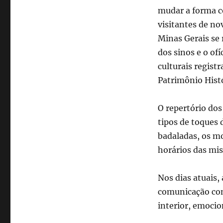
ampliam
mudar a forma 
o
visitantes de no
acesso
ao
Minas Gerais se
patrimônio
dos sinos e o ofí
cultural
culturais registr
Patrimônio Histó
O repertório dos
tipos de toques 
badaladas, os m
horários das mis
Nos dias atuais,
comunicação co
interior, emoci