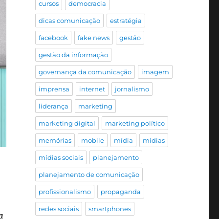
cursos
democracia
dicas comunicação
estratégia
facebook
fake news
gestão
gestão da informação
governança da comunicação
imagem
imprensa
internet
jornalismo
liderança
marketing
marketing digital
marketing político
memórias
mobile
mídia
mídias
mídias sociais
planejamento
planejamento de comunicação
profissionalismo
propaganda
redes sociais
smartphones
a