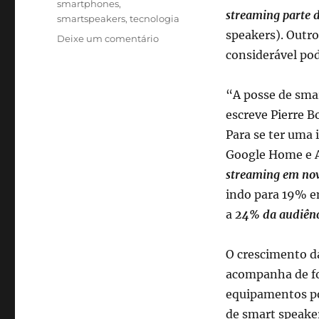
smartphones
,
streaming parte d
smartspeakers
,
tecnologia
speakers). Outro
em
Deixe um comentário
Smart
considerável pod
speakers
já
“A posse de smar
representam
24%
escreve Pierre 
da
Para se ter uma 
audiência
Google Home e 
em
streaming
streaming em no
de
indo para 19% e
rádios
a
24% da audiênc
de
grupo
dos
O crescimento da
EUA
acompanha de fo
equipamentos po
de smart speake