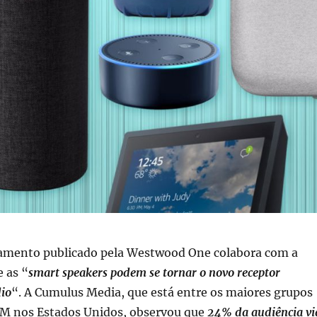
amento publicado pela Westwood One colabora com a
 as “
smart speakers podem se tornar o novo receptor
dio
“. A Cumulus Media, que está entre os maiores grupos
FM nos Estados Unidos, observou que
24% da audiência vi