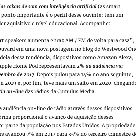
as caixas de som com inteligência artificial
(as smart
 ponto importante é o perfil desse ouvinte: tem um
er aquisitivo e nível educacional. Acompanhe:
t speakers aumenta e traz AM / FM de volta para casa”,
Bouvard em uma nova postagem no blog do Westwood On
ideia dessa tendência, dispositivos como Amazon Alexa,
Apple Home Pod representavam
2% da audiência via
vembro de 2017
. Depois pulou para 14% no ano seguinte,
m 2019 e, por fim, teve mais um salto em 2020, chegand
ia on-line
das rádios da Cumulus Media.
 audiência on-line de rádio através desses dispositivos
rma proporcional o avanço de aquisição desses
r parte da população nos Estados Unidos. A propriedade
rs avançou 7% em 2017 para 35% no terceiro trimestre d