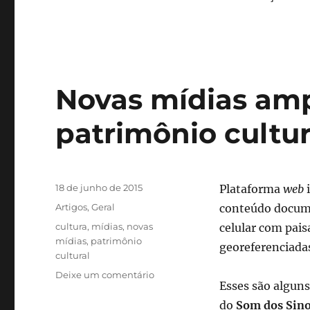
Novas mídias amp
patrimônio cultur
Publicado
18 de junho de 2015
Plataforma
web
i
em
Categorias
Artigos
,
Geral
conteúdo docume
Tags
cultura
,
mídias
,
novas
celular com pai
mídias
,
patrimônio
georeferenciada
cultural
em
Deixe um comentário
Esses são alguns
Novas
mídias
do
Som dos Sin