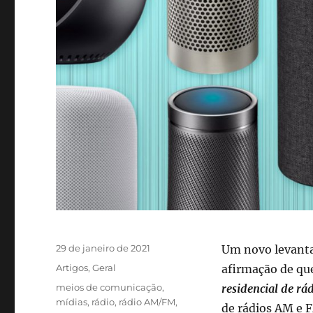
Publicado
29 de janeiro de 2021
Um novo levant
em
Categorias
Artigos
,
Geral
afirmação de que
Tags
meios de comunicação
,
residencial de rá
mídias
,
rádio
,
rádio AM/FM
,
de rádios AM e 