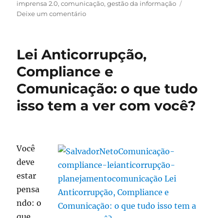
em
imprensa 2.0
,
comunicação
,
gestão da informação
em
Deixe um comentário
Gestão
da
Comunicação:
Lei Anticorrupção,
Uma
estratégia
Compliance e
para
Comunicação: o que tudo
o
futuro
isso tem a ver com você?
Você
deve
estar
pensa
ndo: o
que