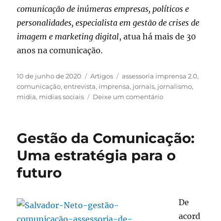
comunicação de inúmeras empresas, políticos e
personalidades, especialista em gestão de crises de
imagem e marketing digital
, atua há mais de 30
anos na comunicação.
Publicado
Categorias
Tags
10 de junho de 2020
Artigos
assessoria imprensa 2.0
,
em
comunicação
,
entrevista
,
imprensa
,
jornais
,
jornalismo
,
em
midia
,
midias sociais
Deixe um comentário
Imprensa
–
Jamais
Gestão da Comunicação:
deixe
de
Uma estratégia para o
falar
futuro
com
os
jornalistas
De
acord