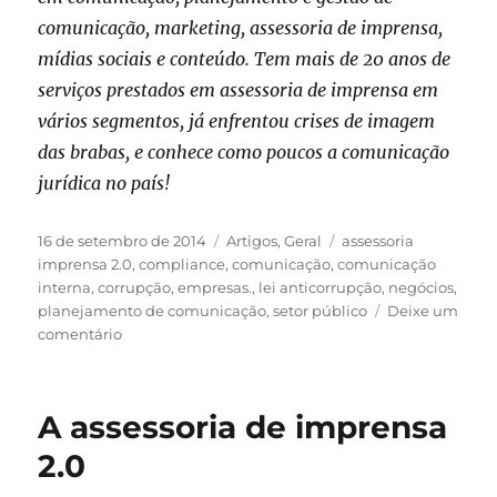
comunicação, marketing, assessoria de imprensa,
mídias sociais e conteúdo. Tem mais de 20 anos de
serviços prestados em assessoria de imprensa em
vários segmentos, já enfrentou crises de imagem
das brabas, e conhece como poucos a comunicação
jurídica no país!
Publicado
Categorias
Tags
16 de setembro de 2014
Artigos
,
Geral
assessoria
em
imprensa 2.0
,
compliance
,
comunicação
,
comunicação
interna
,
corrupção
,
empresas.
,
lei anticorrupção
,
negócios
,
planejamento de comunicação
,
setor público
Deixe um
em
comentário
Lei
Anticorrupção,
Compliance
A assessoria de imprensa
e
Comunicação:
2.0
o
que