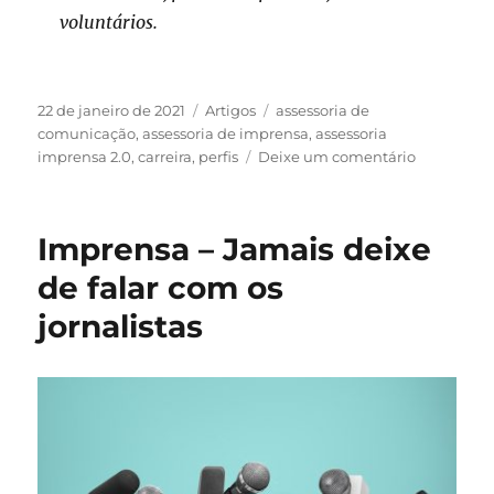
voluntários.
Publicado
Categorias
Tags
22 de janeiro de 2021
Artigos
assessoria de
em
comunicação
,
assessoria de imprensa
,
assessoria
em
imprensa 2.0
,
carreira
,
perfis
Deixe um comentário
Um
perfil
adequado
Imprensa – Jamais deixe
a
um
de falar com os
Assessor
jornalistas
de
Imprensa