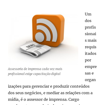
tudo
isso
Um
tem
a
dos
ver
profis
com
sionai
você?
s mais
requis
itados
por
empre
Assessoria de imprensa cada vez mais
sas e
profissional exige capacitação digital
organ
izações para gerenciar e produzir conteúdos
dos seus negócios, e mediar as relações com a
mídia, é o assessor de imprensa. Cargo