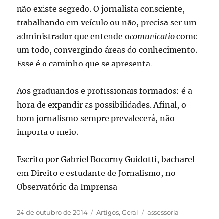
não existe segredo. O jornalista consciente,
trabalhando em veículo ou não, precisa ser um
administrador que entende o
comunicatio
como
um todo, convergindo áreas do conhecimento.
Esse é o caminho que se apresenta.
Aos graduandos e profissionais formados: é a
hora de expandir as possibilidades. Afinal, o
bom jornalismo sempre prevalecerá, não
importa o meio.
Escrito por Gabriel Bocorny Guidotti, bacharel
em Direito e estudante de Jornalismo, no
Observatório da Imprensa
Publicado
Categorias
Tags
24 de outubro de 2014
Artigos
,
Geral
assessoria