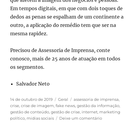
Em tempos digitais, em que com dois toques de
dedos as penas se espalham de um continente a
outro, a aplicação do remédio tem que ser na
mesma rapidez.
Precisou de Assessoria de Imprensa, conte
conosco, mais de 25 anos de atuação em todos
os segmentos.
Salvador Neto
Publicado
Categorias
Tags
14 de outubro de 2019
Geral
assessoria de imprensa
,
em
crise
,
crise de imagem
,
fake news
,
gestão da informação
,
gestão de conteúdo
,
gestão de crise
,
internet
,
marketing
em
político
,
midias sociais
Deixe um comentário
Gestão
de