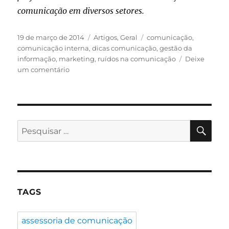
comunicação em diversos setores.
Publicado
Categorias
Tags
19 de março de 2014
Artigos
,
Geral
comunicação
,
em
comunicação interna
,
dicas comunicação
,
gestão da
informação
,
marketing
,
ruídos na comunicação
Deixe
em
um comentário
Ruídos
na
comunicação
interna?
Cinco
PES
Pesquisar
dicas
por:
para
ajudar
você
nesta
luta!
TAGS
assessoria de comunicação