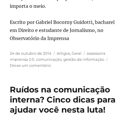
importa o meio.
Escrito por Gabriel Bocorny Guidotti, bacharel
em Direito e estudante de Jornalismo, no
Observatório da Imprensa
Publicado
Categorias
Tags
24 de outubro de 2014
Artigos
,
Geral
assessoria
em
imprensa 2.0
,
comunicação
,
gestão da informação
em
Deixe um comentário
Gestão
da
Comunicação:
Ruídos na comunicação
Uma
estratégia
interna? Cinco dicas para
para
ajudar você nesta luta!
o
futuro