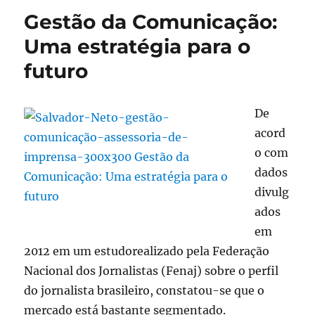
crises
Gestão da Comunicação:
em
tempos
Uma estratégia para o
de
futuro
fake
news
De
acord
o com
dados
divulg
ados
em
2012 em um estudorealizado pela Federação
Nacional dos Jornalistas (Fenaj) sobre o perfil
do jornalista brasileiro, constatou-se que o
mercado está bastante segmentado.